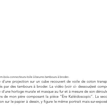
m-bois-connecteurs-toile à beurre-tambours à broder-
e d'une projection sur un cube recouvert de voile de coton trans
s par des tambours à broder. La vidéo (voir ci- dessous)est comp
 d’une horloge murale et masque au fur et à mesure de son déroule
sins de mon père composant la pièce
“Ère Kaléidoscopic”
. La sec
on sur le papier à dessin, y figure le même portrait mais sur-exposé: