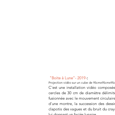
"Boite à Lune"- 2019-
:
Projection vidéo sur un cube de 95cmx95cmx95c
C'est une installation vidéo composé
cercles de 30 cm de diamètre délimité
fusionnée avec le mouvement circulaire
d'une montre, la succession des des
clapotis des vagues et du bruit du cray
lui donnant un faciès lunaire.