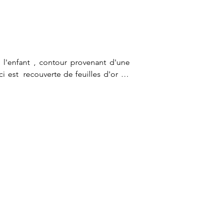
 l'enfant , contour provenant d'une 
est  recouverte de feuilles d'or  et 
raph and used as a motif throughout 
y wood stove.