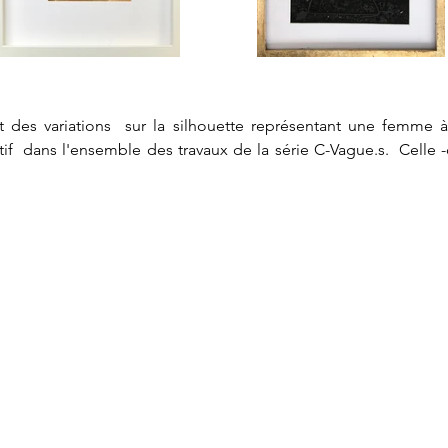
t des variations  sur la silhouette représentant une femme à
 dans l'ensemble des travaux de la série C-Vague.s.  Celle -ci 
nant de mon poêle à bois .

n the woman and child silhouette, outline taken from a photog
s covered with gold leaf and placed on a piece of bistre from m