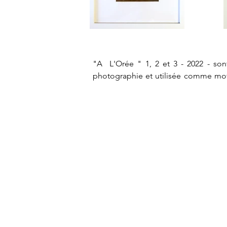
"A  L'Orée " 1, 2 et 3 - 2022 - son
photographie et utilisée comme motif 
posée sur un morceau de bistre prove
"A L'Orée" 1, 2 and 3 - variations o
the  body of work : C-Vague.s. This i