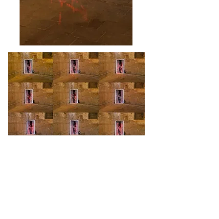
Griffures Installation 2019 -
1m50x0m50x5m
: photographie N&B sur bâche plastifiée-
diapositives - projecteur-
Projection de diapositives différentes dans
leur graphisme mais identiques dans leur
procédé qui consiste en un grattage sur
une diapositive constituée de celluloïde
rouge peinte en noir, sur la photographie